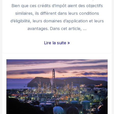
Bien que ces crédits d’impôt aient des objectifs
similaires, ils diffèrent dans leurs conditions
d’éligibilité, leurs domaines d’application et leurs
avantages. Dans cet article, …
CIR
Lire la suite »
CII
:
Les
différences
entre
le
CIR
et
le