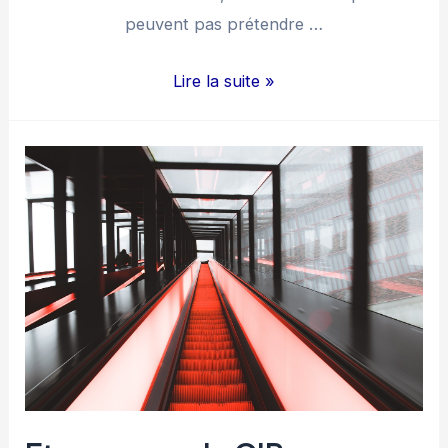
peuvent pas prétendre …
L’éligibilité
Lire la suite »
au
CIR
(Crédit
Impôt
Recherche)
par
secteurs