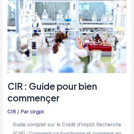
CIR
CIR : Guide pour bien
commençer
CIR
/ Par
cirgpt
Guide complet sur le Crédit d’Impôt Recherche
(CIR) : Comment ça fonctionne et comment en