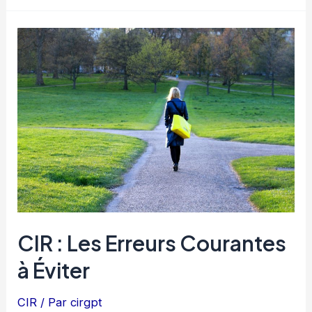
Crédit
Impôt
Recherche
:
Stimuler
l’Innovation
CIR : Les Erreurs Courantes
à Éviter
CIR
/ Par
cirgpt