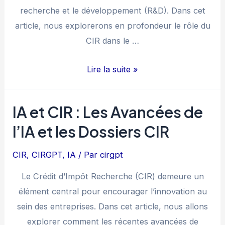
recherche et le développement (R&D). Dans cet
article, nous explorerons en profondeur le rôle du
CIR dans le …
Analyse
Lire la suite »
CIR
:
IA et CIR : Les Avancées de
Un
l’IA et les Dossiers CIR
Pilier
pour
CIR
,
CIRGPT
,
IA
/ Par
cirgpt
Stimuler
l’Innovation
Le Crédit d’Impôt Recherche (CIR) demeure un
et
élément central pour encourager l’innovation au
la
sein des entreprises. Dans cet article, nous allons
Compétitivité
explorer comment les récentes avancées de