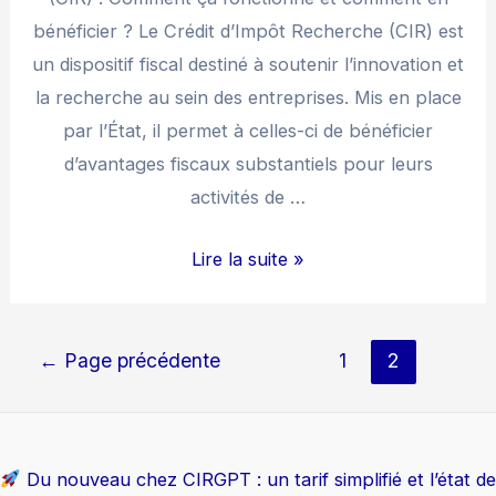
bénéficier ? Le Crédit d’Impôt Recherche (CIR) est
un dispositif fiscal destiné à soutenir l’innovation et
la recherche au sein des entreprises. Mis en place
par l’État, il permet à celles-ci de bénéficier
d’avantages fiscaux substantiels pour leurs
activités de …
CIR
Lire la suite »
:
Guide
Pagination
pour
←
Page précédente
1
2
des
bien
publications
commençer
Du nouveau chez CIRGPT : un tarif simplifié et l’état de