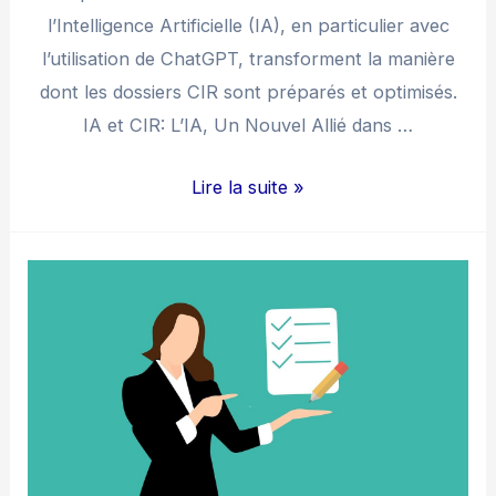
l’Intelligence Artificielle (IA), en particulier avec
l’utilisation de ChatGPT, transforment la manière
dont les dossiers CIR sont préparés et optimisés.
IA et CIR: L’IA, Un Nouvel Allié dans …
IA
Lire la suite »
et
CIR
:
Les
Avancées
de
l’IA
et
les